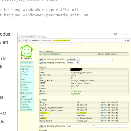
z_heizung_WindowRec-expectAES: off

z_heizung_WindowRec-peerNeedsBurst: on
Modus
iert
 der
it
us
.
 HM-
xis