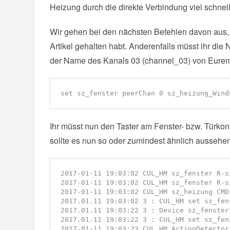
Heizung durch die direkte Verbindung viel schnell
Wir gehen bei den nächsten Befehlen davon aus,
Artikel gehalten habt. Anderenfalls müsst ihr d
der Name des Kanals 03 (channel_03) von Eurem
set sz_fenster peerChan 0 sz_heizung_Wind
Ihr müsst nun den Taster am Fenster- bzw. Türko
sollte es nun so oder zumindest ähnlich aussehen
2017-01-11 19:03:02 CUL_HM sz_fenster R-s
2017-01-11 19:03:02 CUL_HM sz_fenster R-s
2017-01-11 19:03:02 CUL_HM sz_heizung CMDs
2017.01.11 19:03:02 3 : CUL_HM set sz_fen
2017.01.11 19:03:22 3 : Device sz_fenster
2017.01.11 19:03:22 3 : CUL_HM set sz_fen
2017-01-11 19:03:23 CUL_HM ActionDetector