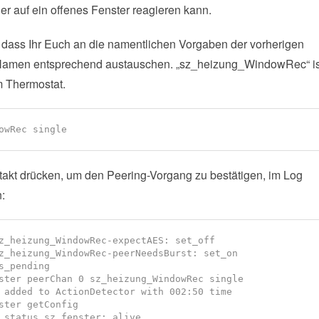
er auf ein offenes Fenster reagieren kann.
 dass Ihr Euch an die namentlichen Vorgaben der vorherigen
ie Namen entsprechend austauschen. „sz_heizung_WindowRec“ is
 Thermostat.
owRec single
ntakt drücken, um den Peering-Vorgang zu bestätigen, im Log
:
z_heizung_WindowRec-expectAES: set_off

z_heizung_WindowRec-peerNeedsBurst: set_on

_pending

ster peerChan 0 sz_heizung_WindowRec single

 added to ActionDetector with 002:50 time

ster getConfig

 status_sz_fenster: alive
