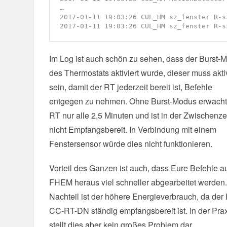
…

2017-01-11 19:03:26 CUL_HM sz_fenster R-s
2017-01-11 19:03:26 CUL_HM sz_fenster R-s
Im Log ist auch schön zu sehen, dass der Burst-
des Thermostats aktiviert wurde, dieser muss aktiv
sein, damit der RT jederzeit bereit ist, Befehle
entgegen zu nehmen. Ohne Burst-Modus erwacht
RT nur alle 2,5 Minuten und ist in der Zwischenze
nicht Empfangsbereit. In Verbindung mit einem
Fenstersensor würde dies nicht funktionieren.
Vorteil des Ganzen ist auch, dass Eure Befehle a
FHEM heraus viel schneller abgearbeitet werden
Nachteil ist der höhere Energieverbrauch, da der
CC-RT-DN ständig empfangsbereit ist. In der Pra
stellt dies aber kein großes Problem dar.