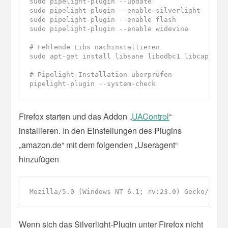
sudo pipelight-plugin --update

sudo pipelight-plugin --enable silverlight

sudo pipelight-plugin --enable flash

sudo pipelight-plugin --enable widevine

# Fehlende Libs nachinstallieren

sudo apt-get install libsane libodbc1 libcapi20-3
# Pipelight-Installation überprüfen

pipelight-plugin --system-check
Firefox starten und das Addon „
UAControl
“
installieren. In den Einstellungen des Plugins
„amazon.de“ mit dem folgenden „Useragent“
hinzufügen
Mozilla/5.0 (Windows NT 6.1; rv:23.0) Gecko/2013
Wenn sich das Silverlight-Plugin unter Firefox nicht